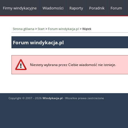
Firmy windykacyjne
Wiadomości
Raporty
Poradnik
Forum
Strona główna
>
Start
>
Forum windykacja.pl
> Wątek
Forum windykacja.pl
Niestety wybrana przez Ciebie wiadomość nie istnieje.
Copyright © 2007 - 2026
Windykacja.pl
- Wszelkie prawa zastrzeżone