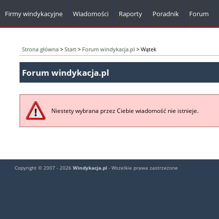
Firmy windykacyjne
Wiadomości
Raporty
Poradnik
Forum
Strona główna
>
Start
>
Forum windykacja.pl
> Wątek
Forum windykacja.pl
Niestety wybrana przez Ciebie wiadomość nie istnieje.
Copyright © 2007 - 2026
Windykacja.pl
- Wszelkie prawa zastrzeżone