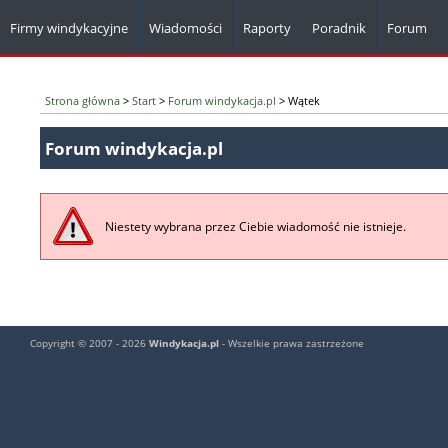
Firmy windykacyjne
Wiadomości
Raporty
Poradnik
Forum
Strona główna
>
Start
>
Forum windykacja.pl
> Wątek
Forum windykacja.pl
Niestety wybrana przez Ciebie wiadomość nie istnieje.
Copyright © 2007 - 2026
Windykacja.pl
- Wszelkie prawa zastrzeżone