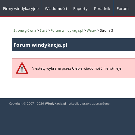
Firmy windykacyjne
Wiadomości
Raporty
Poradnik
Forum
Strona główna
>
Start
>
Forum windykacja.pl
>
Wątek
> Strona 3
Forum windykacja.pl
Niestety wybrana przez Ciebie wiadomość nie istnieje.
Copyright © 2007 - 2026
Windykacja.pl
- Wszelkie prawa zastrzeżone