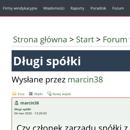
Firmy windykacyjne
Wiadomości
Raporty
Poradnik
Forum
Strona główna
>
Start
>
Forum 
Długi spółki
Wysłane przez
marcin38
Fora
Wątki
Nowy wątek
marcin38
Długi spółki
04 mar 2025 - 13:20:03
Czy członek zarządu spółki 