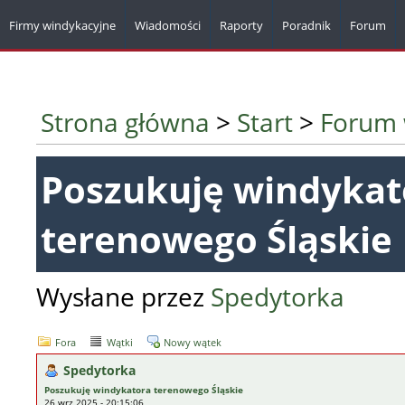
Firmy windykacyjne
Wiadomości
Raporty
Poradnik
Forum
Strona główna
>
Start
>
Forum 
Poszukuję windykat
terenowego Śląskie
Wysłane przez
Spedytorka
Fora
Wątki
Nowy wątek
Spedytorka
Poszukuję windykatora terenowego Śląskie
26 wrz 2025 - 20:15:06