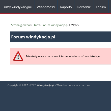
Firmy windykacyjne
Wiadomości
Raporty
Poradnik
Forum
Strona główna
>
Start
>
Forum windykacja.pl
> Wątek
Forum windykacja.pl
Niestety wybrana przez Ciebie wiadomość nie istnieje.
Copyright © 2007 - 2026
Windykacja.pl
- Wszelkie prawa zastrzeżone