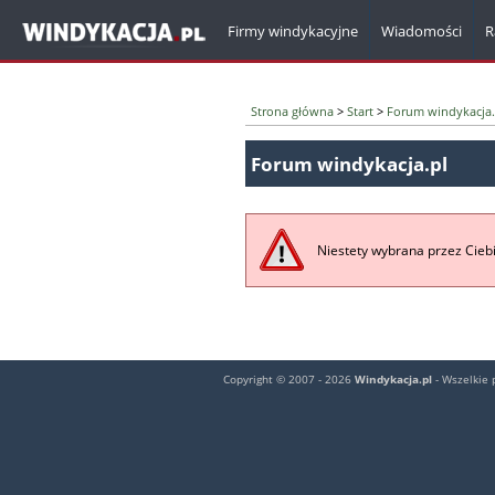
Firmy windykacyjne
Wiadomości
R
Strona główna
>
Start
>
Forum windykacja.
Forum windykacja.pl
Niestety wybrana przez Ciebi
Copyright © 2007 - 2026
Windykacja.pl
- Wszelkie 