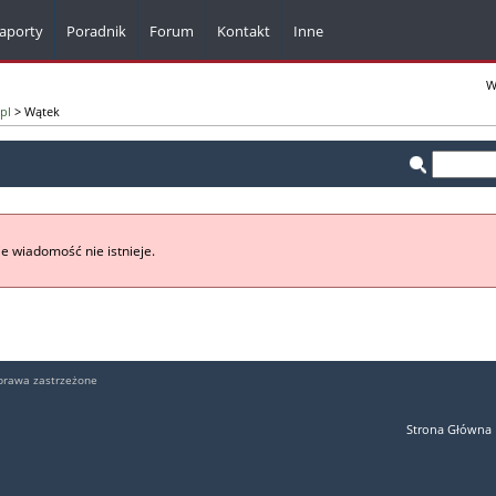
aporty
Poradnik
Forum
Kontakt
Inne
Komunikaty z firm
W
pl
> Wątek
Kalkulatory
Bazy adresowe
Dla webmasterów
Pisma i formularze
e wiadomość nie istnieje.
prawa zastrzeżone
Strona Główna