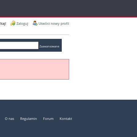
itaj!
Zaloguj
Utwórz nowy profil
Zaawansowane
O nas
Regulamin
Forum
Kontakt