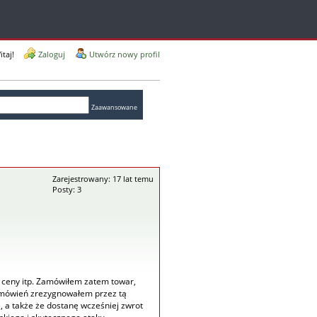
itaj!
Zaloguj
Utwórz nowy profil
Zaawansowane
Zarejestrowany: 17 lat temu
Posty: 3
 ceny itp. Zamówiłem zatem towar,
 zamówień zrezygnowałem przez tą
lę, a także że dostanę wcześniej zwrot