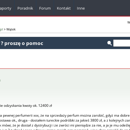
aporty
Poradnik
Forum
Kontakt
Inne
Komunikaty z firm
W
pl
> Wątek
Kalkulatory
Bazy adresowe
 ? proszę o pomoc
Dla webmasterów
Pisma i formularze
c
e odzyskania kwoty ok. 12400 zł
a pewnej perfumerii xxx, że na sprzedaży perfum można zarobić, gdyż ma dobre
ostawa ok., druga - dostałem tureckie podróbki za jakieś 3800 zł, a z kolejnych
 mówi, że je dostał z dystrybucji i ze zwróci mi pieniądze za nie, a ja je mu odeś