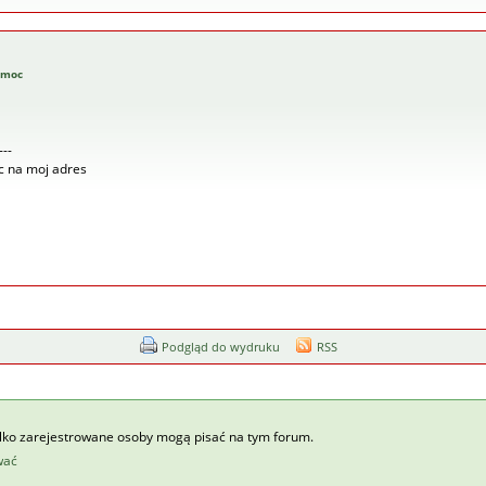
pomoc
---
c na moj adres
Podgląd do wydruku
RSS
ylko zarejestrowane osoby mogą pisać na tym forum.
wać