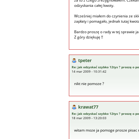
za to z czego zrezygnowałem. Czekam
odzyskania całej kwoty.
Wcześniej miałem do czynienia ze sk
zapłaty i pomagało, jednak tutaj kwot
Bardzo proszę o rady w tej sprawie j
Z góry dziękuję !!
tpeter
Re: jak odzyskać szybko 12tys ? proszę o 
14 mar 2009 - 10:31:42
nikt nie pomoze ?
krawat77
Re: jak odzyskać szybko 12tys ? proszę o 
18 mar 2009 - 13:20:03
witam moze ja pomoge prosze pisac