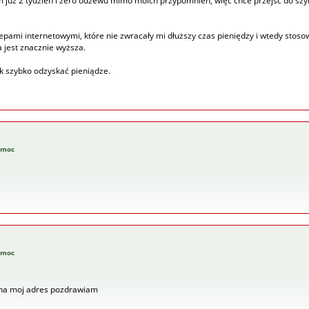
 już 2 tydzień i zero odzewu mimo moich przypomnień, więc chce przejść do szy
lepami internetowymi, które nie zwracały mi dłuższy czas pieniędzy i wtedy st
a jest znacznie wyższa.
ak szybko odzyskać pieniądze.
pomoc
pomoc
 na moj adres pozdrawiam