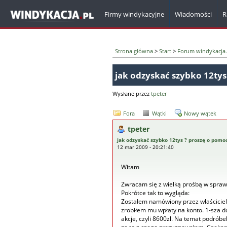
Firmy windykacyjne
Wiadomości
R
Strona główna
>
Start
>
Forum windykacja.
jak odzyskać szybko 12tys
Wysłane przez
tpeter
Fora
Wątki
Nowy wątek
tpeter
jak odzyskać szybko 12tys ? proszę o pomo
12 mar 2009 - 20:21:40
Witam
Zwracam się z wielką prośbą w sprawi
Pokrótce tak to wygląda:
Zostałem namówiony przez właściciel
zrobiłem mu wpłaty na konto. 1-sza d
akcje, czyli 8600zl. Na temat podróbek