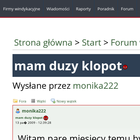
Firmy windykacyjne
Wiadomości
Raporty
Poradnik
Forum
Strona główna
>
Start
>
Forum 
mam duzy klopot
Wysłane przez
monika222
Fora
Wątki
Nowy wątek
monika222
mam duzy klopot
13 pa� 2009 - 12:39:28
Witam pare miesiecy temu b