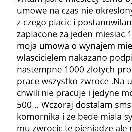
umowe na czas nie okreslony 
z czego placic i postanowil
zaplacone za jeden miesiac 10
moja umowa o wynajem miesz
wlascicielem nakazano podpi
nastempne 1000 zlotych pros
prace wszystko zwroce .Na u
chwili nie pracuje i jedyne m
500 .. Wczoraj dostalam sms 
komornika i ze bede miala sy
mu zwrocic te pieniadze al