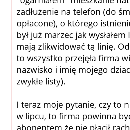
"ogarniałem" mieszkanie natk
zadłużenie na telefon (do śm
opłacone), o którego istnien
był już marzec jak wysłałem 
mają zlikwidować tą linię. Od
to wszystko przejęła firma wi
nazwisko i imię mojego dziad
zwykłe listy).
I teraz moje pytanie, czy to 
w lipcu, to firma powinna by
abonentem że nie płacił rach