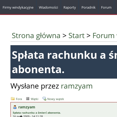
Firmy windykacyjne
Wiadomości
Raporty
Poradnik
Forum
Strona główna
>
Start
>
Forum 
Spłata rachunku a ś
abonenta.
Wysłane przez
ramzyam
Fora
Wątki
Nowy wątek
ramzyam
Spłata rachunku a śmierć abonenta.
16 pa� 2009 - 14:11:28