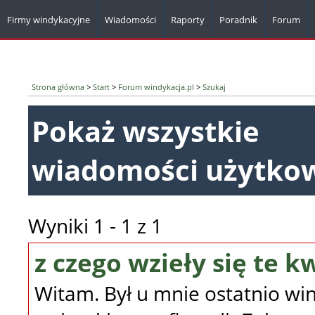
Firmy windykacyjne
Wiadomości
Raporty
Poradnik
Forum
Strona główna
>
Start
>
Forum windykacja.pl
>
Szukaj
Pokaż wszystkie
wiadomości użytko
Wyniki 1 - 1 z 1
z czego wzieły się te k
Witam. Był u mnie ostatnio win