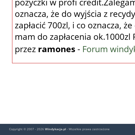
pożyczki w profi credit.Zalegam
oznacza, że do wyjścia z recy
zapłacić 700zl, i co oznacza, że
mam do zapłacenia ok.1000zl
przez
ramones
-
Forum windyk
Copyright © 2007 - 2026
Windykacja.pl
- Wszelkie prawa zastrzeżone