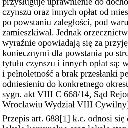
przysługuje uprawnienie do docho
czynszu oraz innych opłat od mies
po powstaniu zaległości, pod waru
zamieszkiwał. Jednak orzecznictwo
wyraźnie opowiadają się za przyj
koniecznymi dla powstania po stro
tytułu czynszu i innych opłat są:
i pełnoletność a brak przesłanki 
odniesieniu do konkretnego okresu
sygn. akt VIII C 668/14, Sąd Re
Wrocławiu Wydział VIII Cywilny)
Przepis art. 688[1] k.c. odnosi s