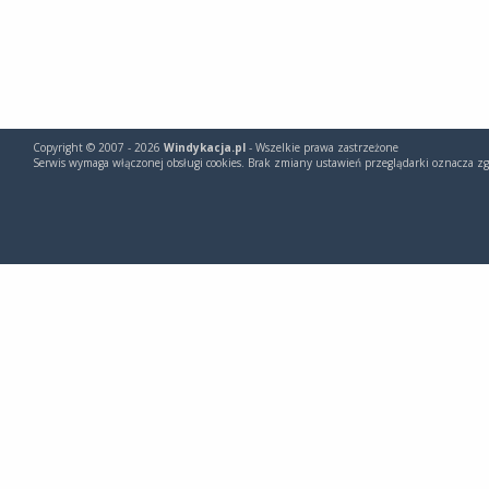
Copyright © 2007 - 2026
Windykacja.pl
- Wszelkie prawa zastrzeżone
Serwis wymaga włączonej obsługi cookies. Brak zmiany ustawień przeglądarki oznacza zg