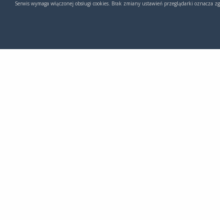
Serwis wymaga włączonej obsługi cookies. Brak zmiany ustawień przeglądarki oznacza zg