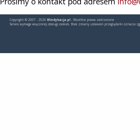
Prosimy o kontakt pod adresem
info@
Copyright © 2007 - 2026
Windykacja.pl
- Wszelkie prawa zastrzeżone
Serwis wymaga włączonej obsługi cookies. Brak zmiany ustawień przeglądarki oznacza zg