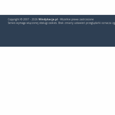
Copyright © 2007 - 2026
Windykacja.pl
- Wszelkie prawa zastrzeżone
Serwis wymaga włączonej obsługi cookies. Brak zmiany ustawień przeglądarki oznacza zg