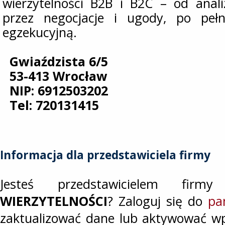
wierzytelności B2B i B2C – od analiz
przez negocjacje i ugody, po peł
egzekucyjną.
Gwiaździsta 6/5
53-413 Wrocław
NIP: 6912503202
Tel: 720131415
Informacja dla przedstawiciela firmy
Jesteś przedstawicielem fir
WIERZYTELNOŚCI
? Zaloguj się do
pa
zaktualizować dane lub aktywować wp