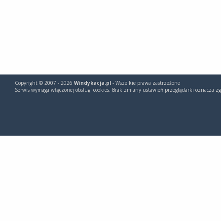
Copyright © 2007 - 2026
Windykacja.pl
- Wszelkie prawa zastrzeżone
Serwis wymaga włączonej obsługi cookies. Brak zmiany ustawień przeglądarki oznacza zg