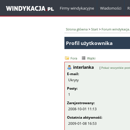
Firmy windykacyjne
Wiadomości
R
Strona główna
>
Start
>
Forum windykacja.
Profil użytkownika
Fora
Wątki
interlanka
[
Pokaż wszystkie pos
E-mail:
Ukryty
Posty:
1
Zarejestrowany:
2008-10-01 11:13
Ostatnia aktywność:
2009-01-08 16:53