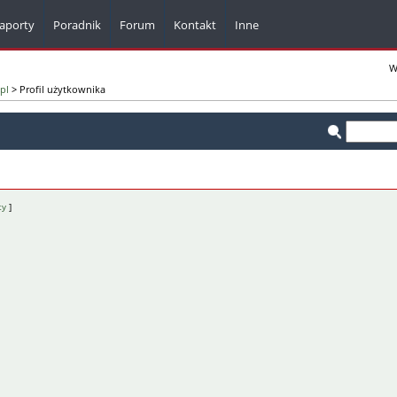
aporty
Poradnik
Forum
Kontakt
Inne
Komunikaty z firm
W
pl
> Profil użytkownika
Kalkulatory
Bazy adresowe
Dla webmasterów
Pisma i formularze
ty
]