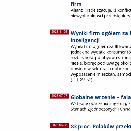
firm
Allianz Trade szacuje, iż konf
niewypłacalności przedsiębiors
2025-11-26
Wyniki firm ogółem za I
inteligencji
Wyniki firm ogółem za III kwarta
jednak na wydatki konsumentów
rozbieżność po obydwu stronac
niezłe, biorąc pod uwagę okoli
bowiem w sektorach dóbr konsu
wyposażenie mieszkań, samoch
(-11,2% r/r)...
2025-07-07
Globalne wrzenie – fa
Wstępne obliczenia sugerują, ż
Stanach Zjednoczonych i China
2025-06-18
83 proc. Polaków prze