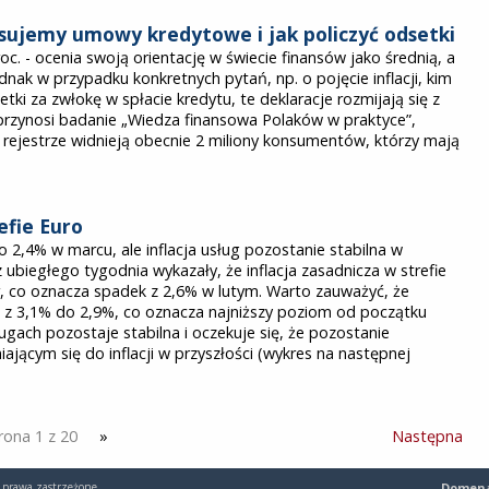
sujemy umowy kredytowe i jak policzyć odsetki
. - ocenia swoją orientację w świecie finansów jako średnią, a
dnak w przypadku konkretnych pytań, np. o pojęcie inflacji, kim
dsetki za zwłokę w spłacie kredytu, te deklaracje rozmijają się z
 przynosi badanie „Wiedza finansowa Polaków w praktyce”,
ejestrze widnieją obecnie 2 miliony konsumentów, którzy mają
efie Euro
do 2,4% w marcu, ale inflacja usług pozostanie stabilna w
 ubiegłego tygodnia wykazały, że inflacja zasadnicza w strefie
r, co oznacza spadek z 2,6% w lutym. Warto zauważyć, że
a z 3,1% do 2,9%, co oznacza najniższy poziom od początku
ługach pozostaje stabilna i oczekuje się, że pozostanie
ającym się do inflacji w przyszłości (wykres na następnej
rona 1 z 20
»
Następna
 prawa zastrzeżone
Domena