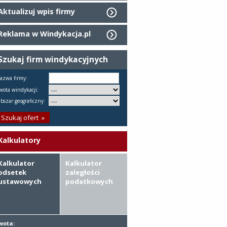
Aktualizuj wpis firmy
Reklama w Windykacja.pl
Szukaj firm windykacyjnych
azwa firmy:
wota windykacji:
bszar geograficzny:
Kalkulatory
Kalkulator
Kalkulator
odsetek
zaległości
ustawowych
podatkowych
wota: