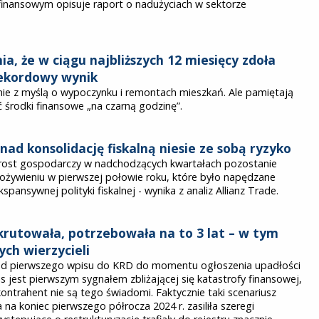
 finansowym opisuje raport o nadużyciach w sektorze
ia, że w ciągu najbliższych 12 miesięcy zdoła
rekordowy wynik
ie z myślą o wypoczynku i remontach mieszkań. Ale pamiętają
 środki finansowe „na czarną godzinę”.
ad konsolidację fiskalną niesie ze sobą ryzyko
zrost gospodarczy w nadchodzących kwartałach pozostanie
 ożywieniu w pierwszej połowie roku, które było napędzane
nsywnej polityki fiskalnej - wynika z analiz Allianz Trade.
nkrutowała, potrzebowała na to 3 lat – w tym
ych wierzycieli
ja od pierwszego wpisu do KRD do momentu ogłoszenia upadłości
s jest pierwszym sygnałem zbliżającej się katastrofy finansowej,
 kontrahent nie są tego świadomi. Faktycznie taki scenariusz
ra na koniec pierwszego półrocza 2024 r. zasiliła szeregi