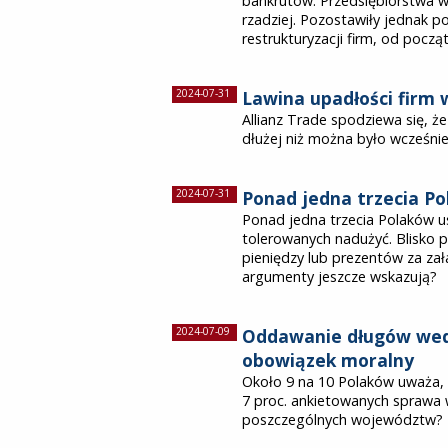
bankrutów. Przedsiębiorstwa wy
rzadziej. Pozostawiły jednak p
restrukturyzacji firm, od początku
2024-07-31
Lawina upadłości firm 
Allianz Trade spodziewa się, ż
dłużej niż można było wcześnie
2024-07-31
Ponad jedna trzecia P
Ponad jedna trzecia Polaków u
tolerowanych nadużyć. Blisko 
pieniędzy lub prezentów za zała
argumenty jeszcze wskazują?
2024-07-09
Oddawanie długów wedł
obowiązek moralny
Około 9 na 10 Polaków uważa, 
7 proc. ankietowanych sprawa w
poszczególnych województw?