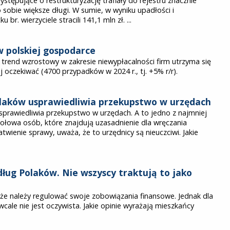
stępujące o restrukturyzację trafiały do rejestru znacznie
o sobie większe długi. W sumie, w wyniku upadłości i
 br. wierzyciele stracili 141,1 mln zł. ...
w polskiej gospodarce
e trend wzrostowy w zakresie niewypłacalności firm utrzyma się
j oczekiwać (4700 przypadków w 2024 r., tj. +5% r/r).
olaków usprawiedliwia przekupstwo w urzędach
sprawiedliwia przekupstwo w urzędach. A to jedno z najmniej
połowa osób, które znajdują uzasadnienie dla wręczania
twienie sprawy, uważa, że to urzędnicy są nieuczciwi. Jakie
ug Polaków. Nie wszyscy traktują to jako
że należy regulować swoje zobowiązania finansowe. Jednak dla
cale nie jest oczywista. Jakie opinie wyrażają mieszkańcy