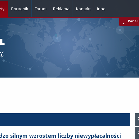
rty
Poradnik
Forum
Reklama
Kontakt
Inne
Panel 
Komunikaty z firm
Kalkulatory
Bazy adresowe
Dla webmasterów
Pisma i formularze
rdzo silnym wzrostem liczby niewypłacalności