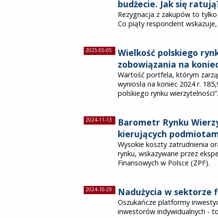
budżecie. Jak się ratują
Rezygnacja z zakupów to tyl
Co piąty respondent wskazuje
2025-05-05
Wielkość polskiego ryn
zobowiązania na koniec 
Wartość portfela, którym zarzą
wyniosła na koniec 2024 r. 185,
polskiego rynku wierzytelności”
2024-11-13
Barometr Rynku Wierz
kierujących podmiotami
Wysokie koszty zatrudnienia or
rynku, wskazywane przez eksp
Finansowych w Polsce (ZPF).
2024-10-29
Nadużycia w sektorze 
Oszukańcze platformy inwestyc
inwestorów indywidualnych - t