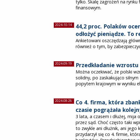
tylko. Skalę zagrożeń na rynku
finansowym.
2024-10-14
44,2 proc. Polaków ocen
odłożyć pieniądze. To 
Ankietowani oszczędzają główn
również o tym, by zabezpieczyć
2024-09-19
Przedkładanie wzrostu n
Można oczekiwać, że polski w
solidny, po zaskakująco silnym
popytem krajowym w wyniku ekspa
2024-08-26
Co 4. firma, która zba
czasie pogrążała kolejn
3 lata, a czasem i dłużej, mi
przez sąd. Choć często taki wpi
to zwykle ani dłużnik, ani jego
przydarzył się co 4. firmie, któ