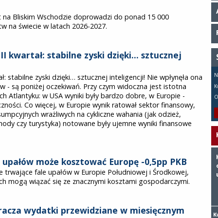
likt na Bliskim Wschodzie doprowadzi do ponad 15 000
tw na świecie w latach 2026-2027.
II kwartał: stabilne zyski dzięki… sztucznej
N
ł: stabilne zyski dzięki… sztucznej inteligencji! Nie wpłynęła ona
 - są poniżej oczekiwań. Przy czym widoczna jest istotna
K
h Atlantyku: w USA wyniki były bardzo dobre, w Europie -
O
czności. Co więcej, w Europie wynik ratował sektor finansowy,
mpcyjnych wrażliwych na cykliczne wahania (jak odzież,
ody czy turystyka) notowane były ujemne wyniki finansowe
la upałów może kosztować Europę -0,5pp PKB
e trwające fale upałów w Europie Południowej i Środkowej,
ch mogą wiązać się ze znacznymi kosztami gospodarczymi.
kracza wydatki przewidziane w miesięcznym
K