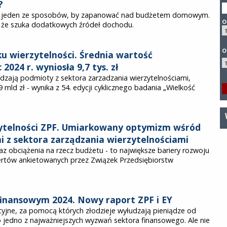
?
ko jeden ze sposobów, by zapanować nad budżetem domowym.
O
, że szuka dodatkowych źródeł dochodu.
O
ku wierzytelności. Średnia wartość
2024 r. wyniosła 9,7 tys. zł
dzają podmioty z sektora zarzadzania wierzytelnościami,
9 mld zł - wynika z 54. edycji cyklicznego badania „Wielkość
.
ytelności ZPF. Umiarkowany optymizm wśród
 z sektora zarządzania wierzytelnościami
az obciążenia na rzecz budżetu - to największe bariery rozwoju
ertów ankietowanych przez Związek Przedsiębiorstw
finansowym 2024. Nowy raport ZPF i EY
yjne, za pomocą których złodzieje wyłudzają pieniądze od
o jedno z najważniejszych wyzwań sektora finansowego. Ale nie