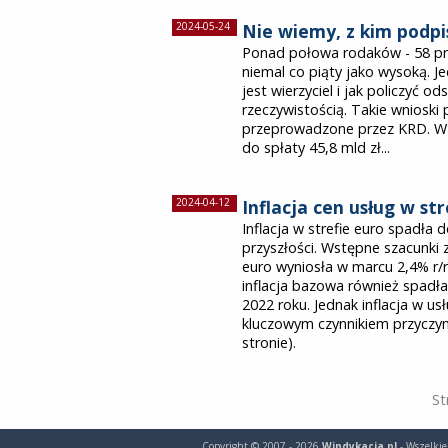
2024-05-24
Nie wiemy, z kim podpi
Ponad połowa rodaków - 58 proc
niemal co piąty jako wysoką. Je
jest wierzyciel i jak policzyć o
rzeczywistością. Takie wnioski
przeprowadzone przez KRD. W r
do spłaty 45,8 mld zł...
2024-04-12
Inflacja cen usług w str
Inflacja w strefie euro spadła 
przyszłości. Wstępne szacunki z
euro wyniosła w marcu 2,4% r/
inflacja bazowa również spadł
2022 roku. Jednak inflacja w us
kluczowym czynnikiem przyczyni
stronie).
St
Copyright © 2007 - 2026
Windykacja.pl
- Wszelkie