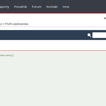
aporty
Poradnik
Forum
Kontakt
Inne
Komunikaty z firm
W
pl
> Profil użytkownika
Kalkulatory
Bazy adresowe
Dla webmasterów
Pisma i formularze
tkie posty
]