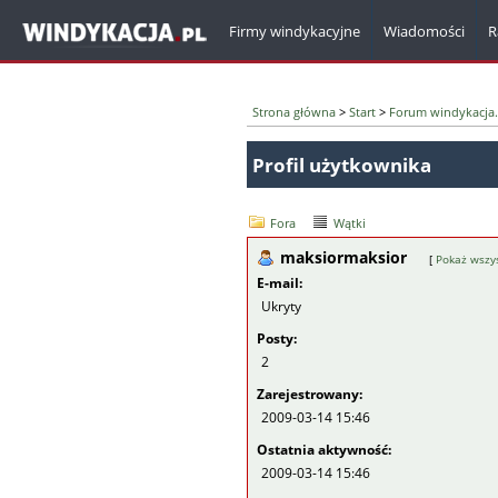
Firmy windykacyjne
Wiadomości
R
Strona główna
>
Start
>
Forum windykacja.
Profil użytkownika
Fora
Wątki
maksiormaksior
[
Pokaż wszys
E-mail:
Ukryty
Posty:
2
Zarejestrowany:
2009-03-14 15:46
Ostatnia aktywność:
2009-03-14 15:46