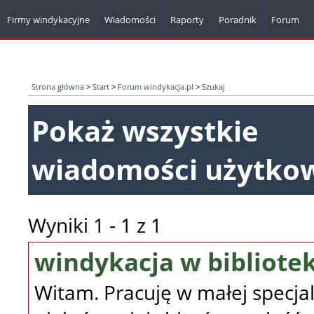
Firmy windykacyjne
Wiadomości
Raporty
Poradnik
Forum
Strona główna
>
Start
>
Forum windykacja.pl
>
Szukaj
Pokaż wszystkie
wiadomości użytko
Wyniki 1 - 1 z 1
windykacja w bibliote
Witam. Pracuję w małej specjali