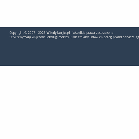
Copyright © 2007 - 2026
Windykacja.pl
- Wszelkie prawa zastrzeżone
Serwis wymaga włączonej obsługi cookies. Brak zmiany ustawień przeglądarki oznacza zg