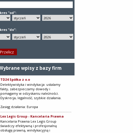
kres "od":
kres "do":
Wybrane wpisy z bazy firm
TD24 Spółka z o.o
Detektywistyka i windykacja: ustalamy
fakty, zabezpieczamy dowody i
pomagamy w odzyskaniu należności.
Dyskrecja, legalność, szybkie działania.
Zasięg działania: Europa
Lex Legis Group - Kancelaria Prawna
Kancelaria Prawna Lex Legis Group
świadczy efektywną i profesjonalną
obsługę prawną, windykacyjną i