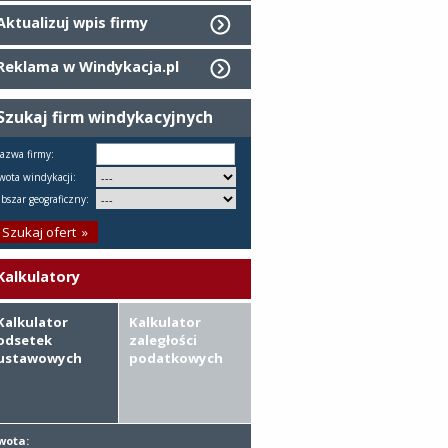
Aktualizuj wpis firmy
Reklama w Windykacja.pl
Szukaj firm windykacyjnych
azwa firmy:
wota windykacji:
bszar geograficzny:
Kalkulatory
Kalkulator
Kalkulator
odsetek
zaległości
ustawowych
podatkowych
wota: