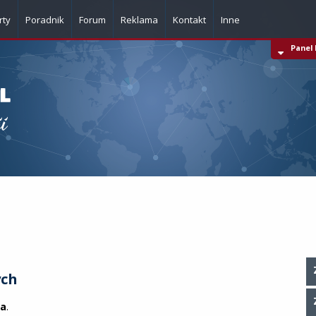
rty
Poradnik
Forum
Reklama
Kontakt
Inne
Panel 
Komunikaty z firm
Kalkulatory
Bazy adresowe
Dla webmasterów
Pisma i formularze
ych
na
.