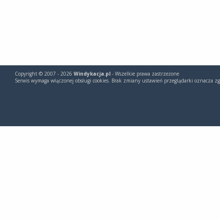
Copyright © 2007 - 2026
Windykacja.pl
- Wszelkie prawa zastrzeżone
Serwis wymaga włączonej obsługi cookies. Brak zmiany ustawień przeglądarki oznacza zg