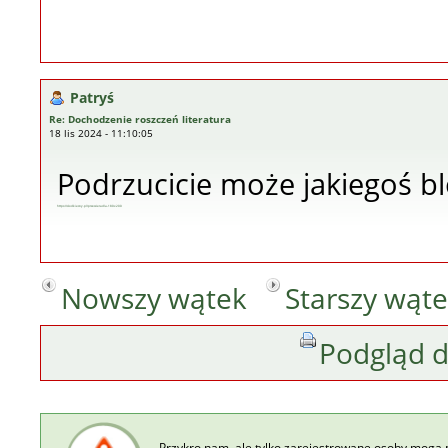
Patryś
Re: Dochodzenie roszczeń literatura
18 lis 2024 - 11:10:05
Podrzucicie może jakiegoś b
https://slodkiesny.pl/przescieradla-180x200
Nowszy wątek
Starszy wąt
Podgląd 
Przykro nam, ale tylko zarejestrowane osoby mogą 