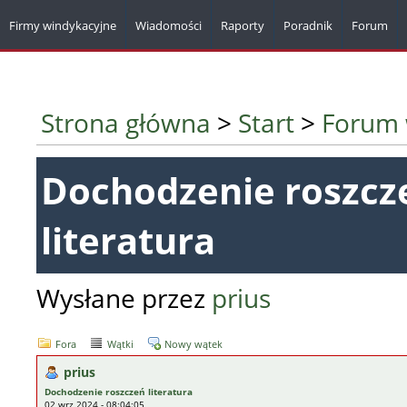
Firmy windykacyjne
Wiadomości
Raporty
Poradnik
Forum
Strona główna
>
Start
>
Forum 
Dochodzenie roszcz
literatura
Wysłane przez
prius
Fora
Wątki
Nowy wątek
prius
Dochodzenie roszczeń literatura
02 wrz 2024 - 08:04:05