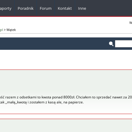
aporty
Poradnik
Forum
Kontakt
Inne
Komunikaty z firm
W
pl
> Wątek
Kalkulatory
Bazy adresowe
Dla webmasterów
Pisma i formularze
ć razem z odsetkami to kwota ponad 8000zł. Chciałem to sprzedać nawet za 20% 
k ,,małą,,kwotą i zostałem z kasą ale, na papierze.