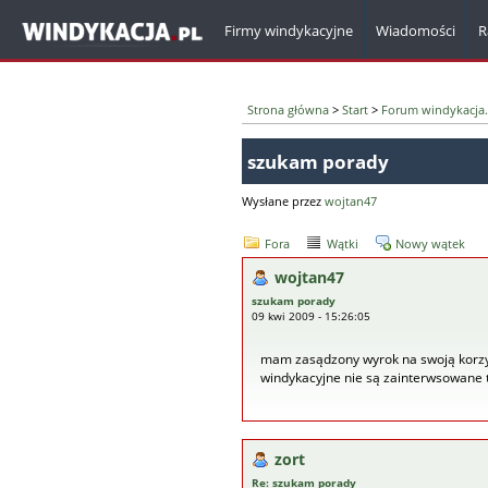
Firmy windykacyjne
Wiadomości
R
Strona główna
>
Start
>
Forum windykacja.
szukam porady
Wysłane przez
wojtan47
Fora
Wątki
Nowy wątek
wojtan47
szukam porady
09 kwi 2009 - 15:26:05
mam zasądzony wyrok na swoją korzyś
windykacyjne nie są zainterwsowane ta
zort
Re: szukam porady