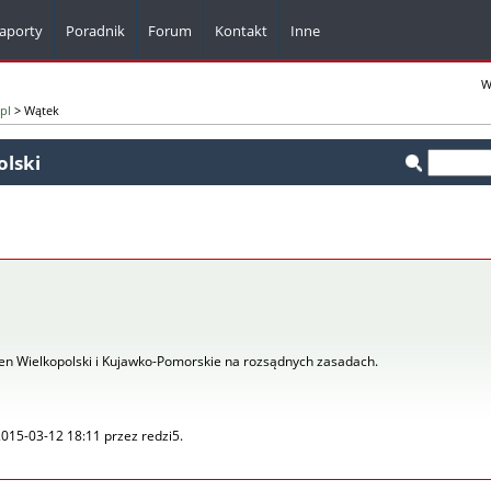
aporty
Poradnik
Forum
Kontakt
Inne
Komunikaty z firm
W
pl
> Wątek
Kalkulatory
Bazy adresowe
olski
Dla webmasterów
Pisma i formularze
ren Wielkopolski i Kujawko-Pomorskie na rozsądnych zasadach.
2015-03-12 18:11 przez redzi5.