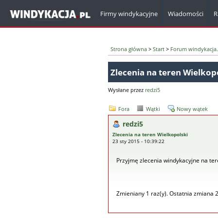
Firmy windykacyjne
Wiadomości
R
Strona główna
>
Start
>
Forum windykacja.
Zlecenia na teren Wielkop
Wysłane przez
redzi5
Fora
Wątki
Nowy wątek
redzi5
Zlecenia na teren Wielkopolski
23 sty 2015 - 10:39:22
Przyjmę zlecenia windykacyjne na te
Zmieniany 1 raz(y). Ostatnia zmiana 